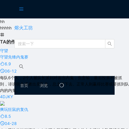
hh
熔火工坊
hhhhh
TA的作品
守望
守望先锋内鬼赛
6.9
06-12
每队6个人，2个人被队长派到对面当内鬼，负责输，最后投票不被抓
到，诽谤联合或者出卖队友，总之活下去。正常人则赢得比赛或要抓到队
首页
浏览
内的内鬼。
4DJKY
爽玩狂鼠的复仇
8.5
04-28