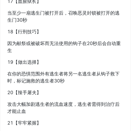
17【血腥狱长】
当至少一扇逃生门被打开后，召唤恶灵封锁被打开的逃
生门30秒
18【行刑技巧】
因为献祭或被破坏而无法使用的钩子在20秒后会自动重
生
19【做出选择】
在你的恐惧范围外有逃生者将另一名逃生者从钩子救下
时，标记施救的逃生者30秒
20【辣手屠夫】
攻击大幅加剧逃生者的流血速度，逃生者需得到治疗后
才能止血
21【牢牢紧握】