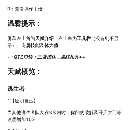
R：查看操作手册
温馨提示：
屏幕左上角为
天赋介绍
，右上角为
工具栏
（没有则不显
示）、
专属技能
及
体力值
++QTE口诀：三蓝按住，遇红松开++
天赋概览：
逃生者
1【证明自己】
当其他逃生者队友在8米内时，你的的破解及开启大门等
速度增加10%