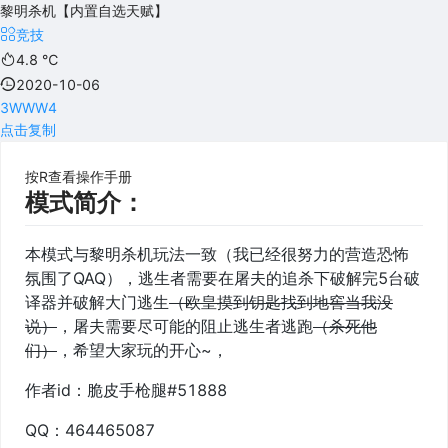
黎明杀机【内置自选天赋】
竞技
4.8
℃
2020-10-06
3WWW4
点击复制
按R查看操作手册
模式简介：
本模式与黎明杀机玩法一致（我已经很努力的营造恐怖
氛围了QAQ），逃生者需要在屠夫的追杀下破解完5台破
译器并破解大门逃生
（欧皇摸到钥匙找到地窖当我没
说）
，屠夫需要尽可能的阻止逃生者逃跑
（杀死他
们）
，希望大家玩的开心~，
作者id：脆皮手枪腿#51888
QQ：464465087